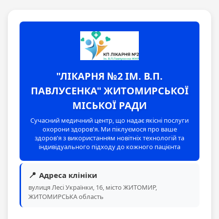
"ЛІКАРНЯ №2 ІМ. В.П.
ПАВЛУСЕНКА" ЖИТОМИРСЬКОЇ
МІСЬКОЇ РАДИ
Сучасний медичний центр, що надає якісні послуги
охорони здоров'я. Ми піклуємося про ваше
здоров'я з використанням новітніх технологій та
індивідуального підходу до кожного пацієнта
📍
Адреса клініки
вулиця Лесі Українки, 16, місто ЖИТОМИР,
ЖИТОМИРСЬКА область